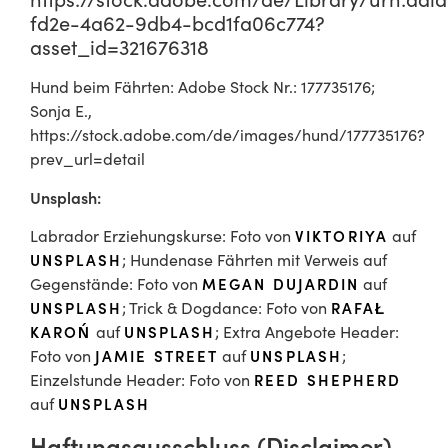
fd2e-4a62-9db4-bcd1fa06c774?
asset_id=321676318
Hund beim Fährten: Adobe Stock Nr.: 177735176;
Sonja E.,
https://stock.adobe.com/de/images/hund/177735176?
prev_url=detail
Unsplash:
Labrador Erziehungskurse: Foto von
VIKTORIYA
auf
UNSPLASH
; Hundenase Fährten mit Verweis auf
Gegenstände: Foto von
MEGAN DUJARDIN
auf
UNSPLASH
; Trick & Dogdance: Foto von
RAFAŁ
KAROŃ
auf
UNSPLASH
; Extra Angebote Header:
Foto von
JAMIE STREET
auf
UNSPLASH
;
Einzelstunde Header: Foto von
REED SHEPHERD
auf
UNSPLASH
Haftungsausschluss (Disclaimer)