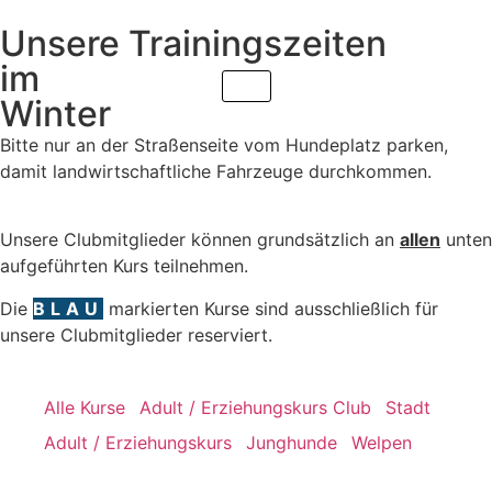
Unsere Trainingszeiten
im
Winter
Bitte nur an der Straßenseite vom Hundeplatz parken,
damit landwirtschaftliche Fahrzeuge durchkommen.
Unsere Clubmitglieder können grundsätzlich an
allen
unten
aufgeführten Kurs teilnehmen.
Die
BLAU
markierten Kurse sind ausschließlich für
unsere Clubmitglieder reserviert.
Alle Kurse
Adult / Erziehungskurs Club
Stadt
Adult / Erziehungskurs
Junghunde
Welpen