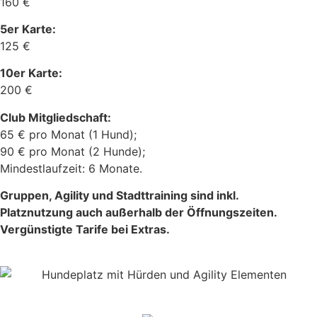
160 €
5er Karte:
125 €
10er Karte:
200 €
Club Mitgliedschaft:
65 € pro Monat (1 Hund);
90 € pro Monat (2 Hunde);
Mindestlaufzeit: 6 Monate.
Gruppen, Agility und Stadttraining sind inkl.
Platznutzung auch außerhalb der Öffnungszeiten.
Vergünstigte Tarife bei Extras.