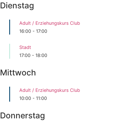
Dienstag
Adult / Erziehungskurs Club
16:00
-
17:00
Stadt
17:00
-
18:00
Mittwoch
Adult / Erziehungskurs Club
10:00
-
11:00
Donnerstag